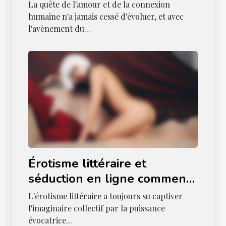
rencontres en ligne
La quête de l'amour et de la connexion
humaine n'a jamais cessé d'évoluer, et avec
l'avènement du...
Érotisme littéraire et
séduction en ligne comment
les mots peuvent enflammer
L'érotisme littéraire a toujours su captiver
les passions
l'imaginaire collectif par la puissance
évocatrice...