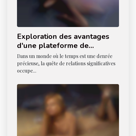
Exploration des avantages
d'une plateforme de
rencontres locales dédiée
Dans un monde où le temps est une denrée
aux adultes
précieuse, la quête de relations significatives
occupe...